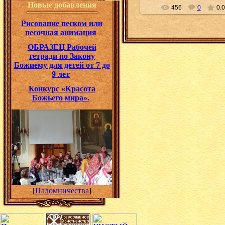
Новые добавления
456
0
0.0
Рисование песком или
песочная анимация
ОБРАЗЕЦ Рабочей
тетради по Закону
Божиему для детей от 7 до
9 лет
Конкурс «Красота
Божьего мира».
[
Паломничества
]