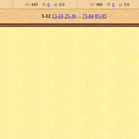
445
0
0.0
480
0
0.0
1-12
13-24
25-36
...
73-84
85-95