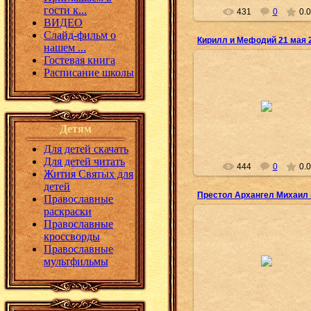
гости к...
431
0
0.0
ВИДЕО
Слайд-фильм о
Кирилл и Мефодий 21 мая 
нашем ...
Гостевая книга
Расписание школы
31.05.2017
Олеся
Детям
Для детей скачать
Для детей читать
444
0
0.0
Жития Святых для
детей
Православные
раскраски
Православные
кроссворды
Православные
21.02.2017
мультфильмы
Олеся