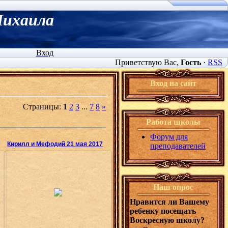
Михаила
Вход
Приветствую Вас
,
Гость
·
RSS
Вход на сайт
Страницы
:
1
2
3
...
7
8
»
Работа школы
Форум для
Кирилл и Мефодий 21 мая 2017
преподавателей
31.05.2017
Наш опрос
Олеся
Нравится ли Вашему
ребенку посещать
Воскресную школу?