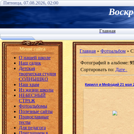
Пятница, 07.08.2026, 02:00
Воскр
Главная
Меню сайта
Главная
»
Фотоальбом
» С
О нашей школе
Фотографий в альбоме
:
9
Наш садик
Детская
Сортировать по
:
Дате
творческая студия
СОЛНЫШКО
Наш храм
Кирилл и Мефодий 21 мая 
Из жизни школы
НЕБЕСНЫЙ
СТРАЖ
Фотоальбомы
31.05.2017
Полезные сайты
Православные
Олеся
тесты
Для педагога
Приглашаем в