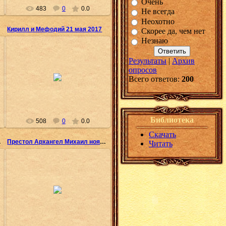
Очень
483
0
0.0
Не всегда
Неохотно
Кирилл и Мефодий 21 мая 2017
Скорее да, чем нет
Незнаю
Результаты
|
Архив
опросов
31.05.2017
Всего ответов:
200
Олеся
Библиотека
508
0
0.0
Скачать
 2016
Престол Архангел Михаил ноябрь 2016
Читать
21.02.2017
Олеся