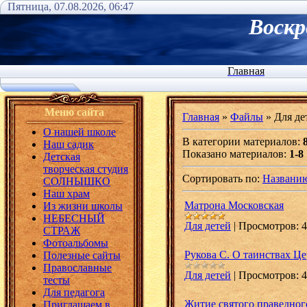
Пятница, 07.08.2026, 06:47
Воскр
Главная
Меню сайта
Главная
»
Файлы
» Для де
О нашей школе
В категории материалов
:
Наш садик
Показано материалов
:
1-8
Детская
творческая студия
Сортировать по
:
Названи
СОЛНЫШКО
Наш храм
Матрона Московская
Из жизни школы
НЕБЕСНЫЙ
Для детей
|
Просмотров:
4
СТРАЖ
Фотоальбомы
Рукова С. О таинствах Це
Полезные сайты
Православные
Для детей
|
Просмотров:
4
тесты
Для педагога
Житие святого праведно
Приглашаем в