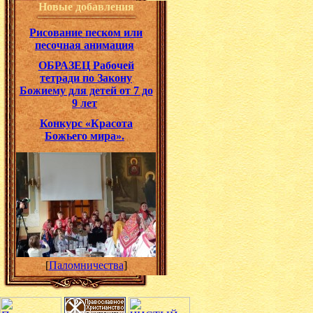
Новые добавления
Рисование песком или
песочная анимация
ОБРАЗЕЦ Рабочей
тетради по Закону
Божиему для детей от 7 до
9 лет
Конкурс «Красота
Божьего мира».
[
Паломничества
]