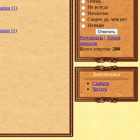
Очень
Не всегда
арии (1)
Неохотно
Скорее да, чем нет
Незнаю
рии (1)
Результаты
|
Архив
опросов
Всего ответов:
200
Библиотека
Скачать
Читать