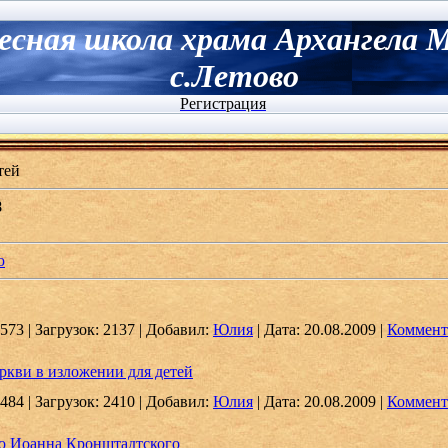
есная школа храма Архангела 
с.Летово
Регистрация
тей
8
ю
573
|
Загрузок:
2137
|
Добавил:
Юлия
|
Дата:
20.08.2009
|
Коммент
ркви в изложении для детей
484
|
Загрузок:
2410
|
Добавил:
Юлия
|
Дата:
20.08.2009
|
Коммент
го Иоанна Кронштадтского