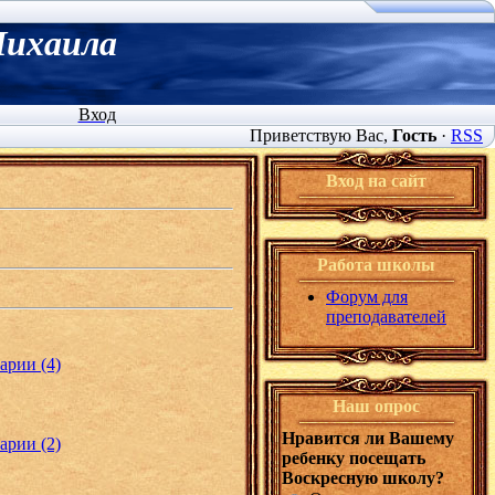
Михаила
Вход
Приветствую Вас
,
Гость
·
RSS
Вход на сайт
Работа школы
Форум для
преподавателей
арии (4)
Наш опрос
Нравится ли Вашему
арии (2)
ребенку посещать
Воскресную школу?