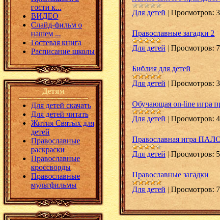
гости к...
Для детей
|
Просмотров:
3
ВИДЕО
Слайд-фильм о
Православные загадки 2
нашем ...
Гостевая книга
Для детей
|
Просмотров:
7
Расписание школы
Библия для детей
Для детей
|
Просмотров:
3
Детям
Обучающая on-line игра 
Для детей скачать
Для детей читать
Для детей
|
Просмотров:
4
Жития Святых для
детей
Православная игра ПА
Православные
раскраски
Для детей
|
Просмотров:
5
Православные
кроссворды
Православные загадки
Православные
мультфильмы
Для детей
|
Просмотров:
7